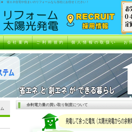
店★ 省エネ住宅や住まいのリフォームなら当社にお任せください！
ス
会社案内
ご利用規約
個人情報の取扱い
お
余剰電力量の買い取り制度について
テム